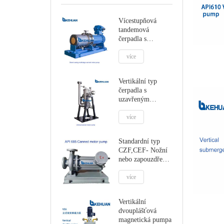
Vícestupňová
tandemová
čerpadla s
uzavřeným
motorem DCMC
více
Vertikální typ
čerpadla s
uzavřeným
motorem
více
Standardní typ
CZF,CEF- Nožní
nebo zapouzdřené
motorové čerpadlo
více
Vertikální
dvouplášťová
magnetická pumpa