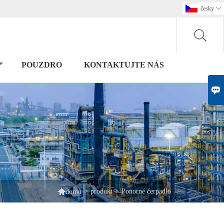
česky

POUZDRO
KONTAKTUJTE NÁS


>
produkt
>
Ponorné čerpadlo
domů