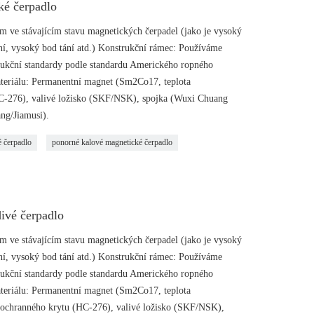
ké čerpadlo
 ve stávajícím stavu magnetických čerpadel (jako je vysoký
ní, vysoký bod tání atd.) Konstrukční rámec: Používáme
rukční standardy podle standardu Amerického ropného
materiálu: Permanentní magnet (Sm2Co17, teplota
C-276), valivé ložisko (SKF/NSK), spojka (Wuxi Chuang
ng/Jiamusi).
 čerpadlo
ponorné kalové magnetické čerpadlo
divé čerpadlo
 ve stávajícím stavu magnetických čerpadel (jako je vysoký
ní, vysoký bod tání atd.) Konstrukční rámec: Používáme
rukční standardy podle standardu Amerického ropného
materiálu: Permanentní magnet (Sm2Co17, teplota
ochranného krytu (HC-276), valivé ložisko (SKF/NSK),