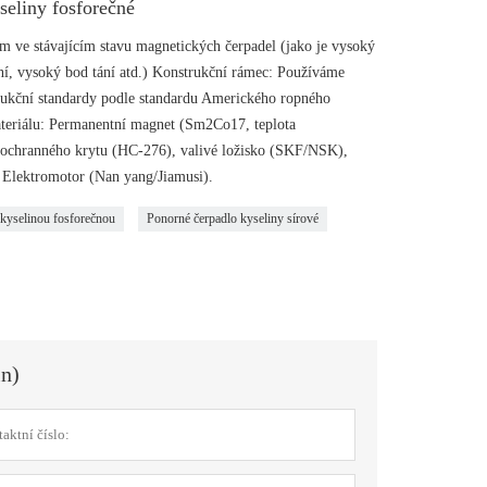
seliny fosforečné
 ve stávajícím stavu magnetických čerpadel (jako je vysoký
ní, vysoký bod tání atd.) Konstrukční rámec: Používáme
rukční standardy podle standardu Amerického ropného
materiálu: Permanentní magnet (Sm2Co17, teplota
ochranného krytu (HC-276), valivé ložisko (SKF/NSK),
Elektromotor (Nan yang/Jiamusi).
 kyselinou fosforečnou
Ponorné čerpadlo kyseliny sírové
in)