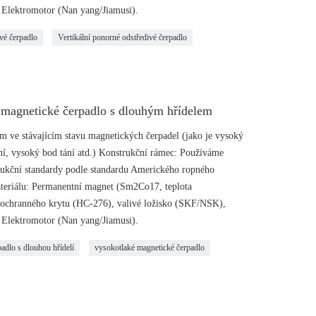
Elektromotor (Nan yang/Jiamusi).
vé čerpadlo
Vertikální ponorné odstředivé čerpadlo
magnetické čerpadlo s dlouhým hřídelem
 ve stávajícím stavu magnetických čerpadel (jako je vysoký
ní, vysoký bod tání atd.) Konstrukční rámec: Používáme
rukční standardy podle standardu Amerického ropného
materiálu: Permanentní magnet (Sm2Co17, teplota
ochranného krytu (HC-276), valivé ložisko (SKF/NSK),
Elektromotor (Nan yang/Jiamusi).
adlo s dlouhou hřídelí
vysokotlaké magnetické čerpadlo