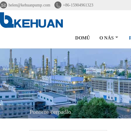


helen@kehuanpump.com
+86-15904961323
DOMŮ
O NÁS
Ponorné čerpadlo