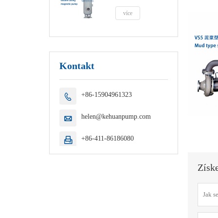
více
Kontakt
+86-15904961323

helen@kehuanpump.com

+86-411-86186080

Získ