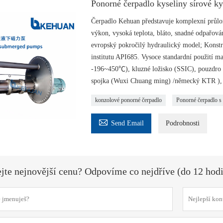
Ponorné čerpadlo kyseliny sírové ky
Čerpadlo Kehuan představuje komplexní průlom
výkon, vysoká teplota, bláto, snadné odpařová
evropský pokročilý hydraulický model; Konst
institutu API685. Vysoce standardní použití 
-196~450℃), kluzné ložisko (SSIC), pouzdro 
spojka (Wuxi Chuang ming) /německý KTR ), 
konzolové ponorné čerpadlo
Ponorné čerpadlo s

Send Email
Podrobnosti
ejte nejnovější cenu? Odpovíme co nejdříve (do 12 hod