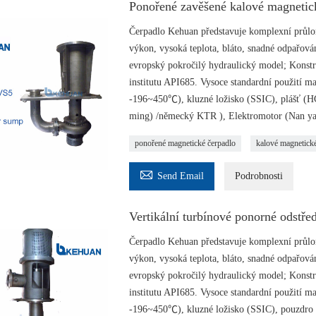
Ponořené zavěšené kalové magnetic
Čerpadlo Kehuan představuje komplexní průlom
výkon, vysoká teplota, bláto, snadné odpařová
evropský pokročilý hydraulický model; Konst
institutu API685. Vysoce standardní použití 
-196~450℃), kluzné ložisko (SSIC), plášť (H
ming) /německý KTR ), Elektromotor (Nan ya
ponořené magnetické čerpadlo
kalové magnetické

Send Email
Podrobnosti
Vertikální turbínové ponorné odstře
Čerpadlo Kehuan představuje komplexní průlom
výkon, vysoká teplota, bláto, snadné odpařová
evropský pokročilý hydraulický model; Konst
institutu API685. Vysoce standardní použití 
-196~450℃), kluzné ložisko (SSIC), pouzdro 