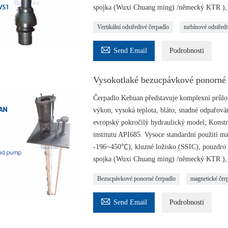
spojka (Wuxi Chuang ming) /německý KTR ), 
Vertikální odstředivé čerpadlo
turbínové odstředi

Send Email
Podrobnosti
Vysokotlaké bezucpávkové ponorné 
Čerpadlo Kehuan představuje komplexní průlom
výkon, vysoká teplota, bláto, snadné odpařová
evropský pokročilý hydraulický model; Konst
institutu API685. Vysoce standardní použití 
-196~450℃), kluzné ložisko (SSIC), pouzdro 
spojka (Wuxi Chuang ming) /německý KTR ), 
Bezucpávkové ponorné čerpadlo
magnetické čerp

Send Email
Podrobnosti