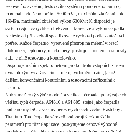
testovacího systému, testovacího systému ponořeného pumpy;
maximální zkušební průtok 5000m3/h, maximální zkušební tlak
16MPa, maximální zkušební výkon 630Kw; K dispozici je
systém regulace rychlosti frekvenční konverze a výkon čerpadla
lze testovat při jakékoli specifikované rychlosti podle skutečných
potřeb. Každé čerpadlo, vybavené přístroji na měření vibrací,
hlukoměry, teploměry, otáčkoměry, přístroji na měření axiální síly
atd., je plně testováno a kontrolováno.
Disponuje ručním spektrometrem pro kontrolu vstupních surovin,
dynamickým vyvažovacím strojem, tvrdoměrem atd., jakož i
dalšími konvenčními kontrolními a testovacími zařízeními a
nástroji.
Nabízíme široký výběr modelů a velikostí čerpadel pokrývajících
většinu typů čerpadel API610 a API 685, stejně jako čerpadla
podle normy ISO z většiny nerezových ocelí včetně Hastelloy a
Titanium. Tato čerpadla zároveň podporují širokou škálu
parametrů pro různé aplikace. poskytujeme cenově výhodné
produkty a služby. Nabízíme vám inovativní řešení pro přidání