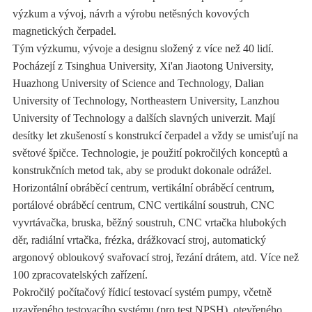
výzkum a vývoj, návrh a výrobu netěsných kovových
magnetických čerpadel.
Tým výzkumu, vývoje a designu složený z více než 40 lidí.
Pocházejí z Tsinghua University, Xi'an Jiaotong University,
Huazhong University of Science and Technology, Dalian
University of Technology, Northeastern University, Lanzhou
University of Technology a dalších slavných univerzit. Mají
desítky let zkušeností s konstrukcí čerpadel a vždy se umisťují na
světové špičce. Technologie, je použití pokročilých konceptů a
konstrukčních metod tak, aby se produkt dokonale odrážel.
Horizontální obráběcí centrum, vertikální obráběcí centrum,
portálové obráběcí centrum, CNC vertikální soustruh, CNC
vyvrtávačka, bruska, běžný soustruh, CNC vrtačka hlubokých
děr, radiální vrtačka, frézka, drážkovací stroj, automatický
argonový obloukový svařovací stroj, řezání drátem, atd. Více než
100 zpracovatelských zařízení.
Pokročilý počítačový řídicí testovací systém pumpy, včetně
uzavřeného testovacího systému (pro test NPSH), otevřeného