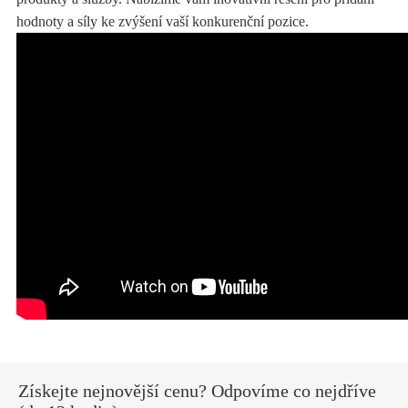
hodnoty a síly ke zvýšení vaší konkurenční pozice.
Získejte nejnovější cenu? Odpovíme co nejdříve