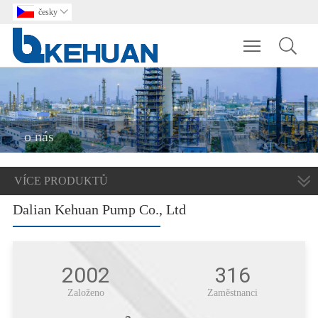
česky

Toggle main m
o nás
VÍCE PRODUKTŮ
Dalian Kehuan Pump Co., Ltd
2002
316
Založeno
Zaměstnanci