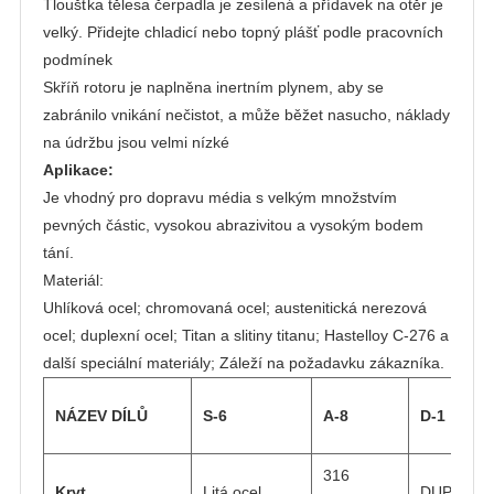
Tloušťka tělesa čerpadla je zesílená a přídavek na otěr je
velký. Přidejte chladicí nebo topný plášť podle pracovních
podmínek
Skříň rotoru je naplněna inertním plynem, aby se
zabránilo vnikání nečistot, a může běžet nasucho, náklady
na údržbu jsou velmi nízké
Aplikace:
Je vhodný pro dopravu média s velkým množstvím
pevných částic, vysokou abrazivitou a vysokým bodem
tání.
Materiál:
Uhlíková ocel; chromovaná ocel; austenitická nerezová
ocel; duplexní ocel; Titan a slitiny titanu; Hastelloy C-276 a
další speciální materiály; Záleží na požadavku zákazníka.
NÁZEV DÍLŮ
S-6
A-8
D-1
316
Kryt
Litá ocel
DUPLEXN