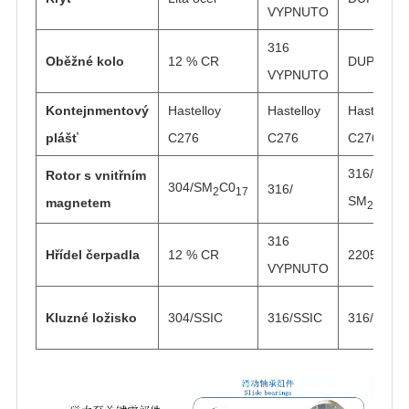
VYPNUTO
316
Oběžné kolo
12 % CR
DUPLEXN
VYPNUTO
Kontejnmentový
Hastelloy
Hastelloy
Hastelloy
plášť
C276
C276
C276
316/
Rotor s vnitřním
304/SM
C0
316/
2
17
SM
C0
magnetem
2
17
316
Hřídel čerpadla
12 % CR
2205
VYPNUTO
Kluzné ložisko
304/SSIC
316/SSIC
316/SSIC