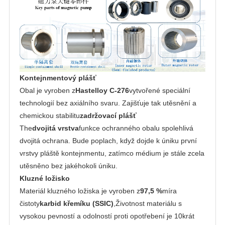
Kontejnmentový plášť
Obal je vyroben z
Hastelloy C-276
vytvořené speciální
technologií bez axiálního svaru. Zajišťuje tak utěsnění a
chemickou stabilitu
zadržovací plášť
The
dvojitá vrstva
funkce ochranného obalu spolehlivá
dvojitá ochrana. Bude poplach, když dojde k úniku první
vrstvy pláště kontejnmentu, zatímco médium je stále zcela
utěsněno bez jakéhokoli úniku.
Kluzné ložisko
Materiál kluzného ložiska je vyroben z
97,5 %
míra
čistoty
karbid křemíku (SSIC)
,Životnost materiálu s
vysokou pevností a odolností proti opotřebení je 10krát