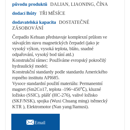
původu produktů
DALIAN, LIAONING, ČÍNA
dodací lhůty
TŘI MĚSÍCE
dodavatelská kapacita
DOSTATEČNÉ
ZÁSOBOVÁNÍ
Čerpadlo Kehuan představuje komplexní průlom ve
stávajícím stavu magnetických čerpadel (jako je
vysoký výkon, vysoká teplota, bláto, snadné
odpařování, vysoký bod tání atd.)
Konstrukční rámec: Používáme evropský pokročilý
hydraulický model;
Konstrukční standardy podle standardu Amerického
ropného institutu API685.
Vysoce standardní použití materiálu: Permanentní
magnet (Sm2Co17, teplota -196~450℃), kluzné
ložisko (SSIC), plášť (HC-276), valivé ložisko
(SKF/NSK), spojka (Wuxi Chuang ming) /německý
KTR ), Elektromotor (Nan yang/Jiamusi).

Email