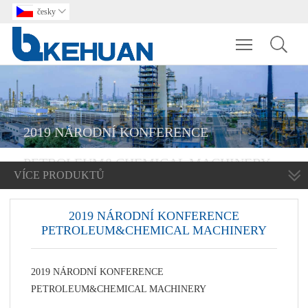
česky

Toggle main m
2019 NÁRODNÍ KONFERENCE
PETROLEUM&CHEMICAL MACHINERY
VÍCE PRODUKTŮ
2019 NÁRODNÍ KONFERENCE
PETROLEUM&CHEMICAL MACHINERY
2019 NÁRODNÍ KONFERENCE
PETROLEUM&CHEMICAL MACHINERY