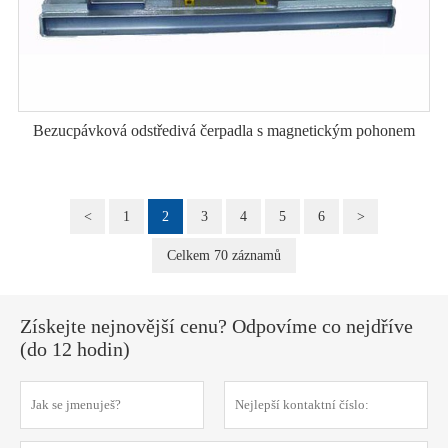
Bezucpávková odstředivá čerpadla s magnetickým pohonem
<
1
2
3
4
5
6
>
Celkem 70 záznamů
Získejte nejnovější cenu? Odpovíme co nejdříve
(do 12 hodin)