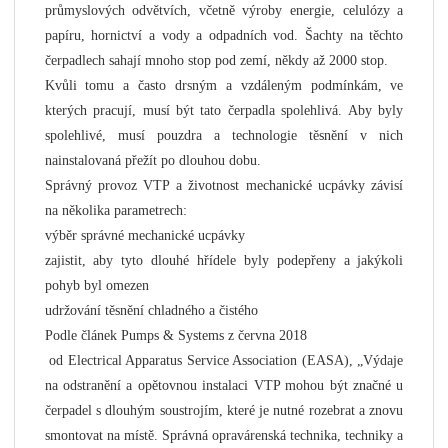
průmyslových odvětvích, včetně výroby energie, celulózy a
papíru, hornictví a vody a odpadních vod. Šachty na těchto
čerpadlech sahají mnoho stop pod zemí, někdy až 2000 stop.
Kvůli tomu a často drsným a vzdáleným podmínkám, ve
kterých pracují, musí být tato čerpadla spolehlivá. Aby byly
spolehlivé, musí pouzdra a technologie těsnění v nich
nainstalovaná přežít po dlouhou dobu.
Správný provoz VTP a životnost mechanické ucpávky závisí
na několika parametrech:
výběr správné mechanické ucpávky
zajistit, aby tyto dlouhé hřídele byly podepřeny a jakýkoli
pohyb byl omezen
udržování těsnění chladného a čistého
Podle
článek Pumps & Systems z června 2018
od Electrical Apparatus Service Association (EASA), „Výdaje
na odstranění a opětovnou instalaci VTP mohou být značné u
čerpadel s dlouhým soustrojím, které je nutné rozebrat a znovu
smontovat na místě. Správná opravárenská technika, techniky a