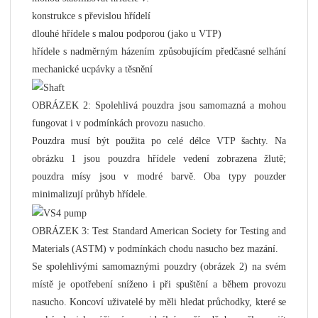
konstrukce s převislou hřídelí
dlouhé hřídele s malou podporou (jako u VTP)
hřídele s nadměrným házením způsobujícím předčasné selhání
mechanické ucpávky a těsnění
OBRÁZEK ​​2: Spolehlivá pouzdra jsou samomazná a mohou
fungovat i v podmínkách provozu nasucho.
Pouzdra musí být použita po celé délce VTP šachty. Na
obrázku 1 jsou pouzdra hřídele vedení zobrazena žlutě;
pouzdra mísy jsou v modré barvě. Oba typy pouzder
minimalizují průhyb hřídele.
OBRÁZEK ​​3: Test Standard American Society for Testing and
Materials (ASTM) v podmínkách chodu nasucho bez mazání.
Se spolehlivými samomaznými pouzdry (obrázek 2) na svém
místě je opotřebení sníženo i při spuštění a během provozu
nasucho. Koncoví uživatelé by měli hledat průchodky, které se