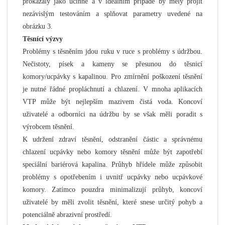
prokázaly jako účinné a v ideálním případě by měly projít
nezávislým testováním a splňovat parametry uvedené na
obrázku 3.
Těsnící výzvy
Problémy s těsněním jdou ruku v ruce s problémy s údržbou.
Nečistoty, písek a kameny se přesunou do těsnicí
komory/ucpávky s kapalinou. Pro zmírnění poškození těsnění
je nutné řádné propláchnutí a chlazení. V mnoha aplikacích
VTP může být nejlepším mazivem čistá voda. Koncoví
uživatelé a odborníci na údržbu by se však měli poradit s
výrobcem těsnění.
K udržení zdraví těsnění, odstranění částic a správnému
chlazení ucpávky nebo komory těsnění může být zapotřebí
speciální bariérová kapalina. Průhyb hřídele může způsobit
problémy s opotřebením i uvnitř ucpávky nebo ucpávkové
komory. Zatímco pouzdra minimalizují průhyb, koncoví
uživatelé by měli zvolit těsnění, které snese určitý pohyb a
potenciálně abrazivní prostředí.