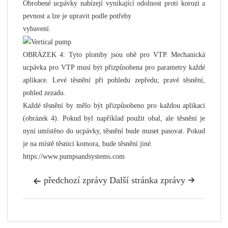
Obrobené ucpávky nabízejí vynikající odolnost proti korozi a
pevnost a lze je upravit podle potřeby
vybavení.
OBRÁZEK ​​4: Tyto plomby jsou obě pro VTP. Mechanická
ucpávka pro VTP musí být přizpůsobena pro parametry každé
aplikace. Levé těsnění při pohledu zepředu; pravé těsnění,
pohled zezadu.
Každé těsnění by mělo být přizpůsobeno pro každou aplikaci
(obrázek 4). Pokud byl například použit obal, ale těsnění je
nyní umístěno do ucpávky, těsnění bude muset pasovat. Pokud
je na místě těsnicí komora, bude těsnění jiné.
https://www.pumpsandsystems.com
předchozí zprávy
Další stránka zprávy

