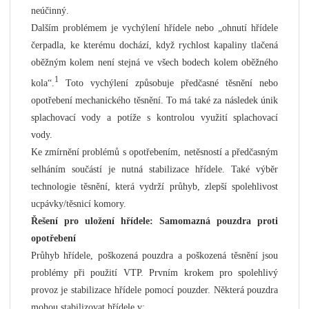
neúčinný.
Dalším problémem je vychýlení hřídele nebo „ohnutí hřídele
čerpadla, ke kterému dochází, když rychlost kapaliny tlačená
oběžným kolem není stejná ve všech bodech kolem oběžného
1
kola“.
Toto vychýlení způsobuje předčasné těsnění nebo
opotřebení mechanického těsnění. To má také za následek únik
splachovací vody a potíže s kontrolou využití splachovací
vody.
Ke zmírnění problémů s opotřebením, netěsností a předčasným
selháním součástí je nutná stabilizace hřídele. Také výběr
technologie těsnění, která vydrží průhyb, zlepší spolehlivost
ucpávky/těsnicí komory.
Řešení pro uložení hřídele: Samomazná pouzdra proti
opotřebení
Průhyb hřídele, poškozená pouzdra a poškozená těsnění jsou
problémy při použití VTP. Prvním krokem pro spolehlivý
provoz je stabilizace hřídele pomocí pouzder. Některá pouzdra
mohou stabilizovat hřídele v: