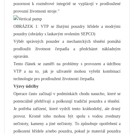
pozornost k rozměrové integritě se vyplácejí v prodloužené
provozní životnosti stroje.“
OBRÁZEK ​​1: VTP se žlutými pouzdry hřídele a modrými
pouzdry (obrázky s laskavým svolením SEPCO)
Výběr správných pouzder a mechanických těsnění pomáhá
prodloužit životnost čerpadla a předcházet nákladným
opravám.
Tento článek se zaměří na problémy s provozem a údržbou
VTP a na to, jak je uživatelé mohou vyřešit kombinací
technologie pro prodloužení životnosti čerpadla.
Výzvy údržby
Operace často začínají v podmínkách chodu nasucho, které se
potenciálně přehřívají a poškozují tradiční pouzdra a těsnění.
Je potřeba zařízení, které vydrží tento krátkodobý, ale drsný
provoz. Kromě toho mohou být spolu s vodou zvednuty
nečistoty, kameny a jiné nečistoty. To způsobuje opotřebení a
poškození hřídele a/nebo pouzdra, pokud je materiál pouzdra