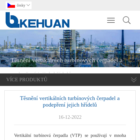
česky

Toggle main m
Těsnění vertikálních turbínových čerpadel a
podepření jejich hřídelů
VÍCE PRODUKTŮ
Těsnění vertikálních turbínových čerpadel a
podepření jejich hřídelů
16-12-2022
Vertikální turbínová čerpadla (VTP) se používají v mnoha