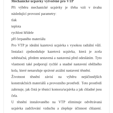
Mechanické ucpávky vytvořené pro VTP
Při výběru mechanické ucpávky je třeba vzít v úvahu
následující provozní parametry:
tlak
teplota
rychlost hřídele
pH čerpaného materiálu
Pro VTP je ideální kazetová ucpávka s vysokou radiální vůlí.
Instalaci zjednodušuje kazetová ucpávka, která je zcela
soběstačná, předem sestavená a nastavená před odesláním. Tyto
vlastnosti také podporují rychlé a snadné nastavení oběžného
kola, které nenarušuje správné axiální nastavení těsnění.
Životnost těsnění závisí na výběru nejúčinnějších
konstrukčních materiálů a provozního prostředí. Toto prostředí
zahrnuje, jak čistá je těsnicí komora/ucpávka a jak chladné jsou
čela.
U těsnění instalovaného na VTP eliminuje odvětrávaná
ucpávka zadržování vzduchu a zlepšuje účinnost chlazení.